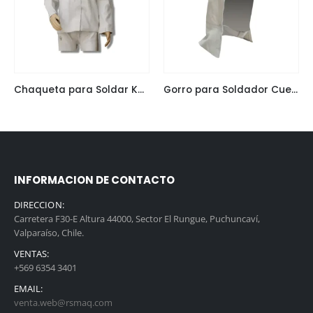
Chaqueta para Soldar Kevlar De Cuero Gris
Gorro para Soldador Cuero Estándar Completo Blanco
INFORMACION DE CONTACTO
DIRECCION:
Carretera F30-E Altura 44000, Sector El Rungue, Puchuncaví,
Valparaíso, Chile.
VENTAS:
+569 6354 3401
EMAIL:
venta.web@rsmaq.com