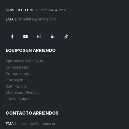
SERVICIO TECNICO:
+569 6424 3598
EMAIL:
stmakita@rsmaq.com
EQUIPOS EN ARRIENDO
Agotamiento de Agua
Compactación
Compresores
Hormigón
Iluminación
Maquinaria Eléctrica
Otros Equipos
CONTACTO ARRIENDOS
EMAIL:
arriendos@rsmaq.com