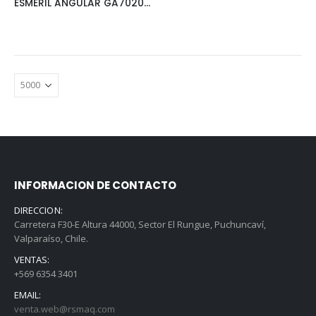
ESMERIL ANGULAR GA7020 7″ MAKITA
INFORMACION DE CONTACTO
DIRECCION:
Carretera F30-E Altura 44000, Sector El Rungue, Puchuncaví,
Valparaíso, Chile.
VENTAS:
+569 6354 3401
EMAIL:
venta.web@rsmaq.com