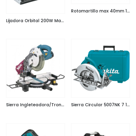
Rotomartillo max 40mm 1.100W Makita HR4003C
Lijadora Orbital 200W Makita BO4556
Sierra Ingleteadora/Tronzadora MLS100
Sierra Circular 5007NK 7 1/4 1.800W Makita