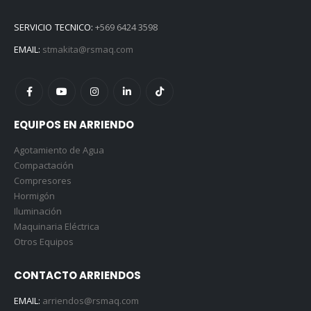
SERVICIO TECNICO:
+569 6424 3598
EMAIL:
stmakita@rsmaq.com
EQUIPOS EN ARRIENDO
Agotamiento de Agua
Compactación
Compresores
Hormigón
Iluminación
Maquinaria Eléctrica
Otros Equipos
CONTACTO ARRIENDOS
EMAIL:
arriendos@rsmaq.com