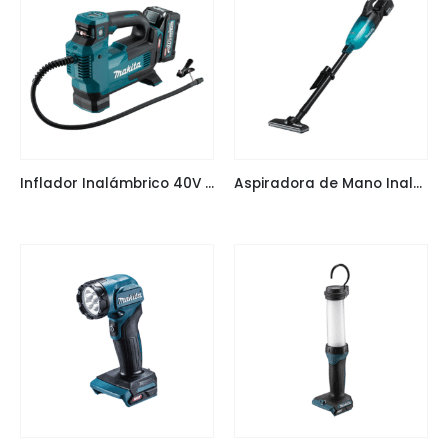
Inflador Inalámbrico 40V XGT MP001G MAKITA
Aspiradora de Mano Inalámbrica 40V XGT CL001G MAKITA $184.292