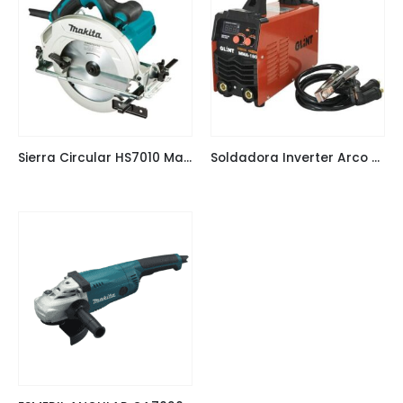
Sierra Circular HS7010 Makita 7 1/4″ 1.600W
Soldadora Inverter Arco Manual TIG 180Ah Glint GLINT-180