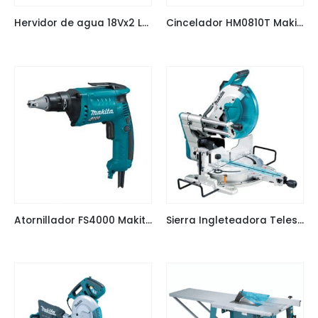
Hervidor de agua 18Vx2 LXT 800ml
Cincelador HM0810T Makita
Atornillador FS4000 Makita $128.405
Sierra Ingleteadora Telescópica LS1219 (12″)