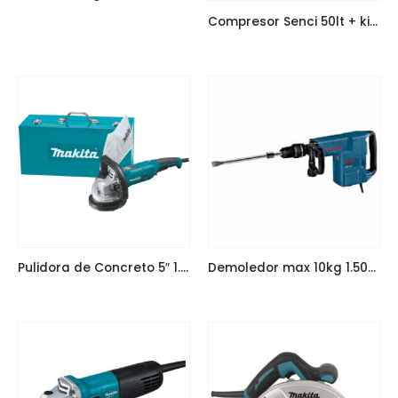
Compresor Senci 50lt + kit de 5 piezas
Pulidora de Concreto 5″ 1.400W Makita PC5000C
Demoledor max 10kg 1.500W Bosch GSH 11 E