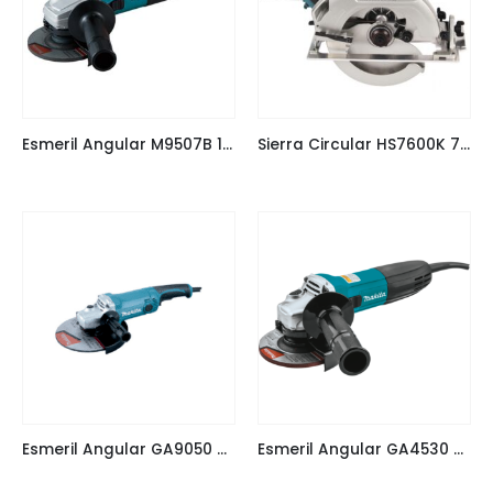
Esmeril Angular M9507B 115mm 4 1/2″ Makita
Sierra Circular HS7600K 7 1/4″ 1.200W Makita
Esmeril Angular GA9050 230mm 9″
Esmeril Angular GA4530 4 1/2 Makita