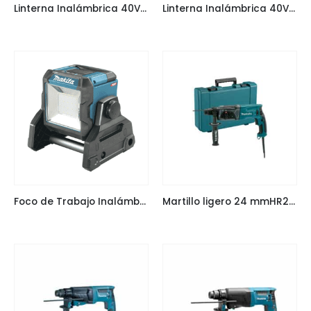
Linterna Inalámbrica 40V XGT ML001G MAKITA
Linterna Inalámbrica 40V XGT ML002G MAKITA
Foco de Trabajo Inalámbrico 40V XGT ML003G MAKITA
Martillo ligero 24 mmHR2470