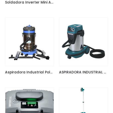
Soldadora Inverter Mini Arco Manual 120A 220V Haili MMA-120LCD
Aspiradora Industrial Polvo/Agua 30 lts 1500W Glanz 1000575
ASPIRADORA INDUSTRIAL MARCA MAKITA HUMEDO Y SECO 1.050W MODELO VC3210L