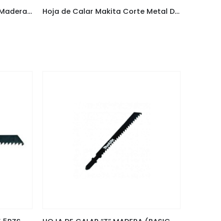
Hoja de Calar Makita Corte Madera y Pvc D-44214
Hoja de Calar Makita Corte Metal D-34908