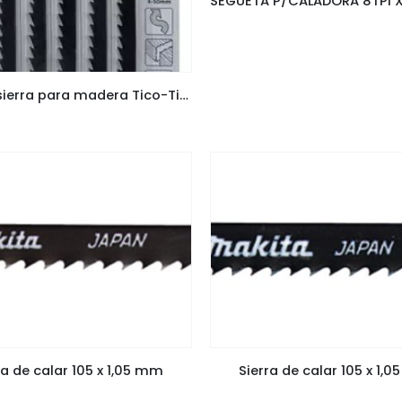
Hoja de sierra para madera Tico-Tico Cort Curv -d-34899- Makita
ra de calar 105 x 1,05 mm
Sierra de calar 105 x 1,