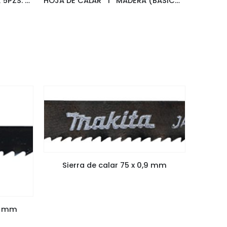
SEGUETA P/CALADORA 8TPI X 5PZS. CORTE EN MADERA HCS D34877
HOJA DE CALAR “T” MADERA (BASICO) 100 MM 8TPI X 5 PZAS MAKITA D-34877
Sierra de calar 75 x 0,9 mm
05 mm