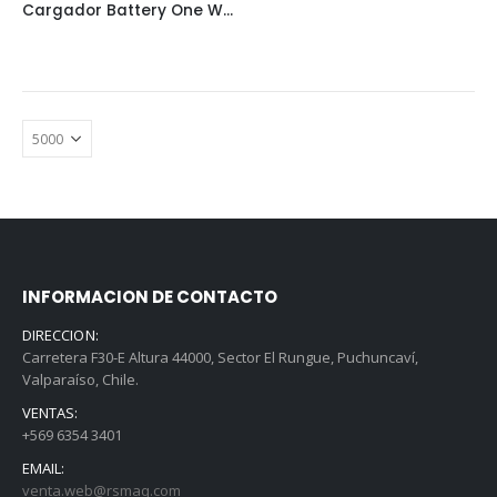
Cargador Battery One Wacker Neuson
INFORMACION DE CONTACTO
DIRECCION:
Carretera F30-E Altura 44000, Sector El Rungue, Puchuncaví,
Valparaíso, Chile.
VENTAS:
+569 6354 3401
EMAIL:
venta.web@rsmaq.com