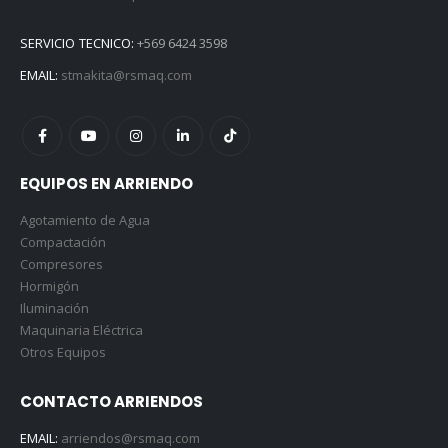
SERVICIO TECNICO:
+569 6424 3598
EMAIL:
stmakita@rsmaq.com
EQUIPOS EN ARRIENDO
Agotamiento de Agua
Compactación
Compresores
Hormigón
Iluminación
Maquinaria Eléctrica
Otros Equipos
CONTACTO ARRIENDOS
EMAIL:
arriendos@rsmaq.com