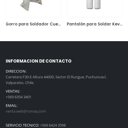
Gorro para Soldador Cuero Estándar Completo Blanco
Pantalón para Soldar Kevlar Cuero Gris
INFORMACION DE CONTACTO
DIRECCION:
Carretera F30-E Altura 44000, Sector El Rungue, Puchuncaví,
Valparaíso, Chile.
VENTAS:
+569 6354 3401
EMAIL:
venta.web@rsmaq.com
SERVICIO TECNICO:
+569 6424 3598