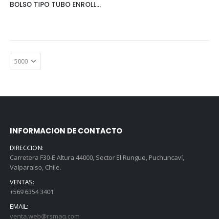
BOLSO TIPO TUBO ENROLLABLE
INFORMACION DE CONTACTO
DIRECCION:
Carretera F30-E Altura 44000, Sector El Rungue, Puchuncaví,
Valparaíso, Chile.
VENTAS:
+569 6354 3401
EMAIL:
venta.web@rsmaq.com