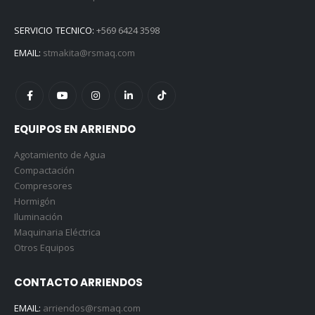
SERVICIO TECNICO:
+569 6424 3598
EMAIL:
stmakita@rsmaq.com
EQUIPOS EN ARRIENDO
Agotamiento de Agua
Compactación
Compresores
Hormigón
Iluminación
Maquinaria Eléctrica
Otros Equipos
CONTACTO ARRIENDOS
EMAIL:
arriendos@rsmaq.com