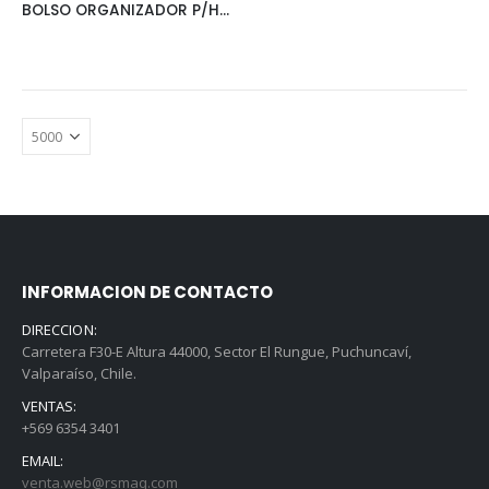
BOLSO ORGANIZADOR P/HERRAMIENTAS
INFORMACION DE CONTACTO
DIRECCION:
Carretera F30-E Altura 44000, Sector El Rungue, Puchuncaví,
Valparaíso, Chile.
VENTAS:
+569 6354 3401
EMAIL:
venta.web@rsmaq.com