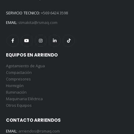
SERVICIO TECNICO:
+569 6424 3598
EMAIL:
stmakita@rsmaq.com
EQUIPOS EN ARRIENDO
Agotamiento de Agua
Compactación
Compresores
Hormigón
Iluminación
Maquinaria Eléctrica
Otros Equipos
CONTACTO ARRIENDOS
EMAIL:
arriendos@rsmaq.com