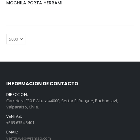
MOCHILA PORTA HERRAMIENTAS 3 BOLSILLOS
INFORMACION DE CONTACTO
DIRECCION:
Carretera F30-E Altura 44000, Sector El Rungue, Puchuncaví,
Valparaíso, Chile.
VENTAS:
+569 6354 3401
EMAIL:
venta.web@rsmaq.com