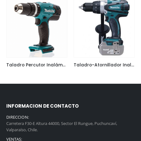
Taladro Percutor Inalámbrico 18v torque 45 n.m Makita DHP453Z
Taladro-Atornillador Inalambrico 18V 88 n.m Makita DDF458Z
INFORMACION DE CONTACTO
DIRECCION:
Carretera F30-E Altura 44000, Sector El Rungue, Puchuncaví,
Valparaíso, Chile.
VENTAS: