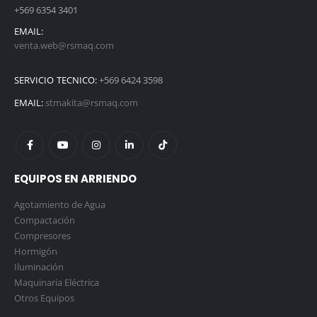
+569 6354 3401
EMAIL:
venta.web@rsmaq.com
SERVICIO TECNICO:
+569 6424 3598
EMAIL:
stmakita@rsmaq.com
EQUIPOS EN ARRIENDO
Agotamiento de Agua
Compactación
Compresores
Hormigón
Iluminación
Maquinaria Eléctrica
Otros Equipos