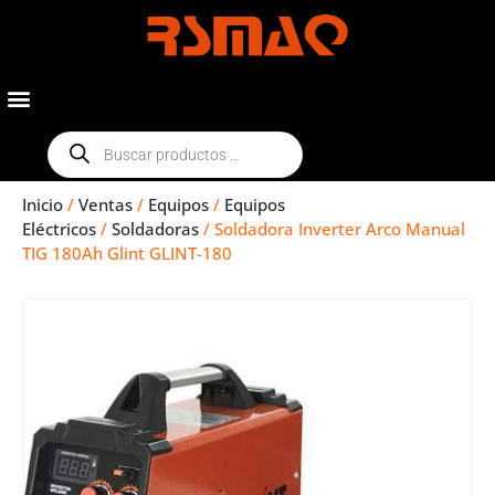
Inicio
/
Ventas
/
Equipos
/
Equipos
Eléctricos
/
Soldadoras
/ Soldadora Inverter Arco Manual
TIG 180Ah Glint GLINT-180