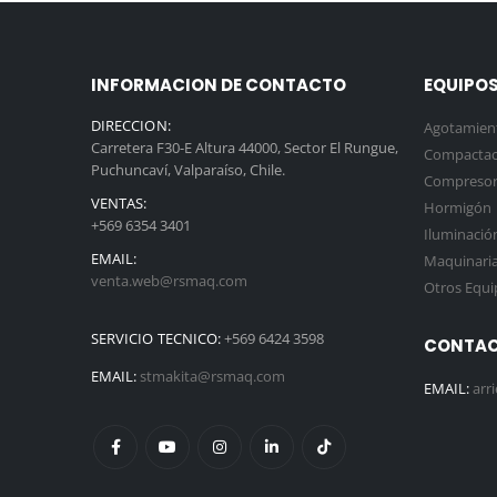
INFORMACION DE CONTACTO
EQUIPOS
DIRECCION:
Agotamien
Carretera F30-E Altura 44000, Sector El Rungue,
Compactac
Puchuncaví, Valparaíso, Chile.
Compresor
VENTAS:
Hormigón
+569 6354 3401
Iluminació
EMAIL:
Maquinaria 
venta.web@rsmaq.com
Otros Equi
SERVICIO TECNICO:
+569 6424 3598
CONTAC
EMAIL:
stmakita@rsmaq.com
EMAIL:
arr