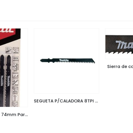
Sierra de c
SEGUETA P/CALADORA 8TPI X 5PZS. CORTE EN MADERA HCS D34877
Hoja de Calar de 74mm Para Madera y Pvc Makita D-34883