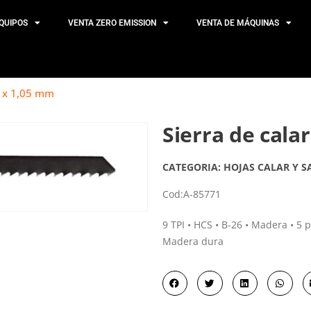
QUIPOS
VENTA ZERO EMISSION
VENTA DE MÁQUINAS
5 x 1,05 mm
Sierra de cala
CATEGORIA:
HOJAS CALAR Y S
Cod:
A-85771
9 TPI • HCS • B-26 • Madera • 5 
Madera dura