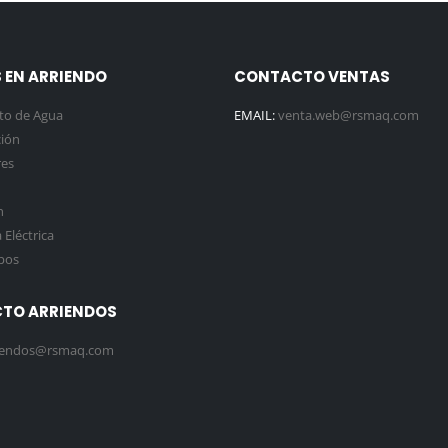
 EN ARRIENDO
CONTACTO VENTAS
to de Agua
EMAIL:
venta.web@rsmaq.com
ión
es
n
Eléctrica
pos
TO ARRIENDOS
iendos@rsmaq.com