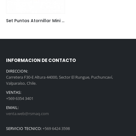
Set Puntas Atornillar Mini Dispensador (50 Pcs/Set) S2 Ph2
INFORMACION DE CONTACTO
DIRECCION:
Carretera F30-E Altura 44000, Sector El Rungue, Puchuncaví,
Valparaíso, Chile.
VENTAS:
+569 6354 3401
EMAIL:
venta.web@rsmaq.com
SERVICIO TECNICO:
+569 6424 3598