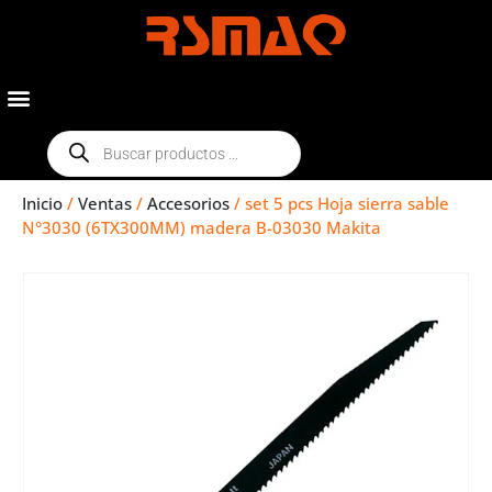
Inicio
/
Ventas
/
Accesorios
/ set 5 pcs Hoja sierra sable
N°3030 (6TX300MM) madera B-03030 Makita