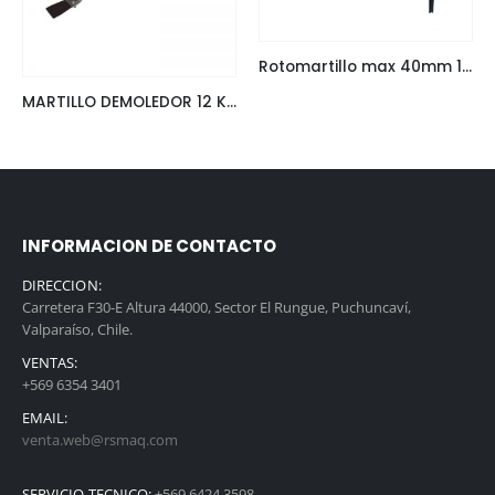
Rotomartillo max 40mm 1.100W Makita HR4003C
MARTILLO DEMOLEDOR 12 KG MAKITA HM1214
INFORMACION DE CONTACTO
DIRECCION:
Carretera F30-E Altura 44000, Sector El Rungue, Puchuncaví,
Valparaíso, Chile.
VENTAS:
+569 6354 3401
EMAIL:
venta.web@rsmaq.com
SERVICIO TECNICO:
+569 6424 3598