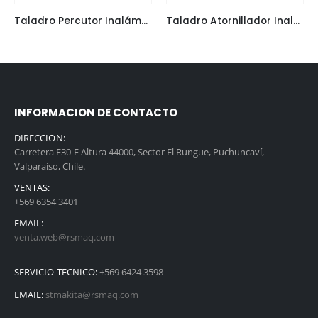
Taladro Percutor Inalámbrico 40V HP002GZ Sin Cargador Sin Batería Makita
Taladro Atornillador Inalámbrico 40V DF002GZ T.Max 64 Nm Sin Cargador Sin Batería Makita
INFORMACION DE CONTACTO
DIRECCION:
Carretera F30-E Altura 44000, Sector El Rungue, Puchuncaví,
Valparaíso, Chile.
VENTAS:
+569 6354 3401
EMAIL:
venta.web@rsmaq.com
SERVICIO TECNICO:
+569 6424 3598
EMAIL:
stmakita@rsmaq.com