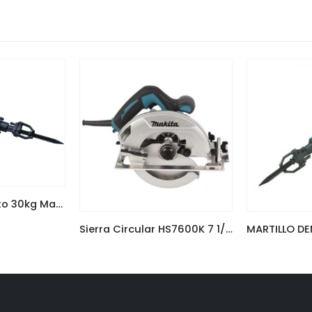
Rompepavimento 30kg Makita HM1802
Sierra Circular HS7600K 7 1/4″ 1.200W Makita