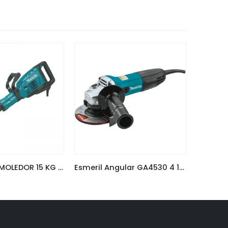
MARTILLO DEMOLEDOR 15 KG MAKITA HM1307C
Esmeril Angular GA4530 4 1/2 Makita