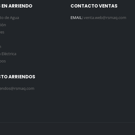
 EN ARRIENDO
CONTACTO VENTAS
to de Agua
EMAIL:
venta.web@rsmaq.com
ión
es
n
Eléctrica
pos
TO ARRIENDOS
iendos@rsmaq.com