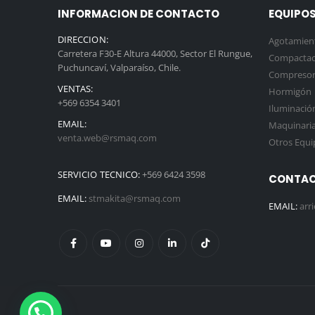
INFORMACION DE CONTACTO
EQUIPOS
DIRECCION:
Agotamien
Carretera F30-E Altura 44000, Sector El Rungue,
Compactac
Puchuncaví, Valparaíso, Chile.
Compresor
VENTAS:
Hormigón
+569 6354 3401
Iluminació
EMAIL:
Maquinaria 
venta.web@rsmaq.com
Otros Equi
SERVICIO TECNICO:
+569 6424 3598
CONTAC
EMAIL:
stmakita@rsmaq.com
EMAIL:
arr