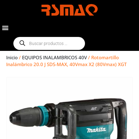
Inicio
/
EQUIPOS INALAMBRICOS 40V
/ Rotomartillo
Inalámbrico 20.0 J SDS-MAX, 40Vmax X2 (80Vmax) XGT