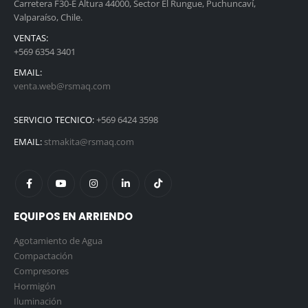
Carretera F30-E Altura 44000, Sector El Rungue, Puchuncaví,
Valparaíso, Chile.
VENTAS:
+569 6354 3401
EMAIL:
venta.web@rsmaq.com
SERVICIO TECNICO:
+569 6424 3598
EMAIL:
stmakita@rsmaq.com
EQUIPOS EN ARRIENDO
Agotamiento de Agua
Compactación
Compresores
Hormigón
Iluminación