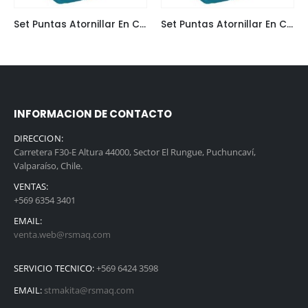
Set Puntas Atornillar En Caja Flip Top Case (25Pcs./Set), S2 T 15-25Mm
Set Puntas Atornillar En Caja Flip Top (25Pcs./Set), S2 T 30-25Mm
INFORMACION DE CONTACTO
DIRECCION:
Carretera F30-E Altura 44000, Sector El Rungue, Puchuncaví,
Valparaíso, Chile.
VENTAS:
+569 6354 3401
EMAIL:
venta.web@rsmaq.com
SERVICIO TECNICO:
+569 6424 3598
EMAIL:
stmakita@rsmaq.com