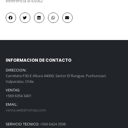
Referencia
B-65062
INFORMACION DE CONTACTO
DIRECCION:
Carretera F30-E Altura 44000, Sector El Rungue, Puchuncaví,
Valparaíso, Chile.
VENTAS:
+569 6354 3401
EMAIL:
venta.web@rsmaq.com
SERVICIO TECNICO:
+569 6424 3598