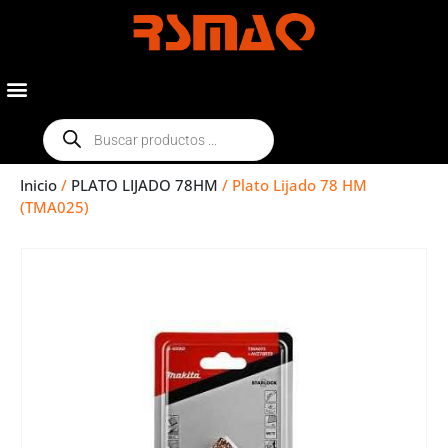
Inicio
/
PLATO LIJADO 78HM
/ Plato Lijado 78 HM
(TMA025)