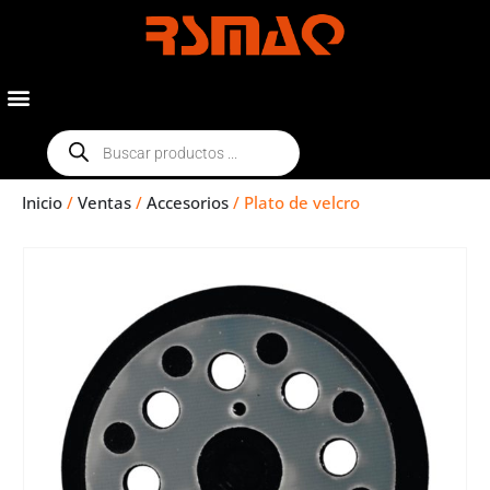
Inicio
/
Ventas
/
Accesorios
/ Plato de velcro