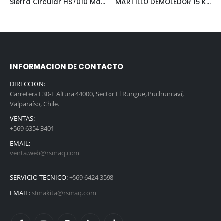
Sierra Circular HS7010 Makita 7 1/4″ 1.600W
MARTILLO DEMOLEDOR 15 KG MAKITA HM1307C
INFORMACION DE CONTACTO
DIRECCION:
Carretera F30-E Altura 44000, Sector El Rungue, Puchuncaví,
Valparaíso, Chile.
VENTAS:
+569 6354 3401
EMAIL:
venta.web@rsmaq.com
SERVICIO TECNICO:
+569 6424 3598
EMAIL:
stmakita@rsmaq.com