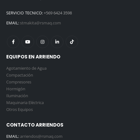
SERVICIO TECNICO:
+569 6424 3598
EMAIL:
stmakita@rsmaq.com
EQUIPOS EN ARRIENDO
Agotamiento de Agua
Compactación
Compresores
Hormigón
Iluminación
Maquinaria Eléctrica
Otros Equipos
CONTACTO ARRIENDOS
EMAIL:
arriendos@rsmaq.com