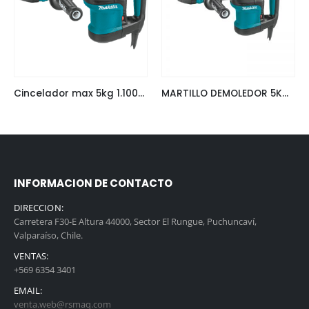
Cincelador max 5kg 1.100W Makita HM0870C
MARTILLO DEMOLEDOR 5KG MAKITA HM0870C
INFORMACION DE CONTACTO
DIRECCION:
Carretera F30-E Altura 44000, Sector El Rungue, Puchuncaví,
Valparaíso, Chile.
VENTAS:
+569 6354 3401
EMAIL:
venta.web@rsmaq.com