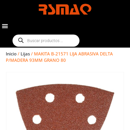
Inicio
/
Lijas
/ MAKITA B-21571 LIJA ABRASIVA DELTA
P/MADERA 93MM GRANO 80