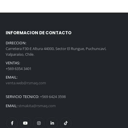
INFORMACION DE CONTACTO
DIRECCION:
Carretera F30-E Altura 44000, Sector El Rungue, Puchuncaví,
Valparaíso, Chile.
VENTAS:
+569 6354 3401
EMAIL:
venta.web@rsmaq.com
SERVICIO TECNICO:
+569 6424 3598
EMAIL:
stmakita@rsmaq.com