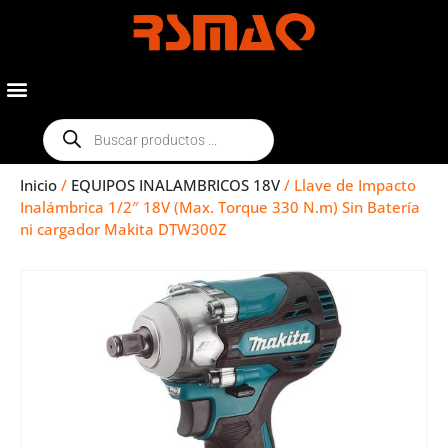
Inicio
/
EQUIPOS INALAMBRICOS 18V
/ Llave de Impacto
Inalámbrica 1/2″ 18V (Max. Torque 330 N.m) Sin Batería
ni cargador Makita DTW300Z