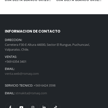
INFORMACION DE CONTACTO
DIRECCION:
Carretera F30-E Altura 44000, Sector El Rungue, Puchuncaví,
Valparaíso, Chile.
VENTAS:
+569 6354 3401
EMAIL:
venta.web@rsmaq.com
SERVICIO TECNICO:
+569 6424 3598
EMAIL:
stmakita@rsmaq.com