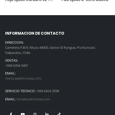
INFORMACION DE CONTACTO
DIRECCION:
Carretera F30-E Altura 44000, Sector El Rungue, Puchuncaví,
Valparaíso, Chile.
VENTAS:
+569 6354 3401
EMAIL:
venta.web@rsmaq.com
SERVICIO TECNICO:
+569 6424 3598
EMAIL:
stmakita@rsmaq.com