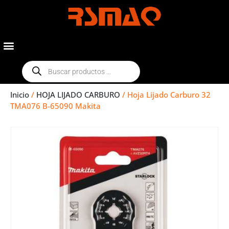
Inicio
/
HOJA LIJADO CARBURO
/ Hoja Lijado Carburo 32
TMA076 B-65090 Makita