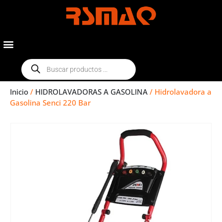
Inicio
/
HIDROLAVADORAS A GASOLINA
/ Hidrolavadora a
Gasolina Senci 220 Bar