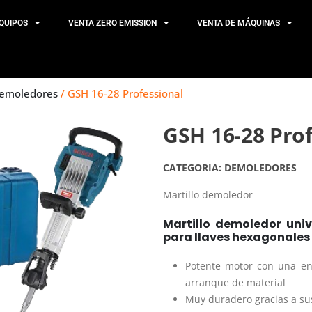
QUIPOS
VENTA ZERO EMISSION
VENTA DE MÁQUINAS
emoledores
/ GSH 16-28 Professional
GSH 16-28 Pro
CATEGORIA:
DEMOLEDORES
Martillo demoledor
Martillo demoledor univ
para llaves hexagonales
Potente motor con una en
arranque de material
Muy duradero gracias a s