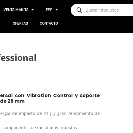
VENTA MAKITA
EPP
OFERTAS
CONTACTO
fessional
ersal con Vibration Control y soporte
 de 28 mm
ergía de impacto de 41 J y gran rendimiento de
us componentes de metal muy robustos