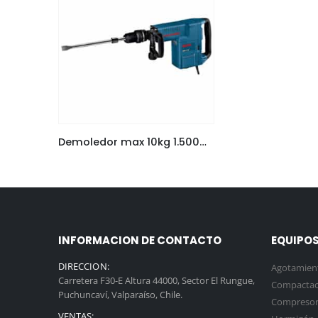
Demoledor max 10kg 1.500W Bosch GSH 11 E
INFORMACION DE CONTACTO
EQUIPOS
DIRECCION:
Agotamien
Carretera F30-E Altura 44000, Sector El Rungue,
Compactac
Puchuncaví, Valparaíso, Chile.
Compresor
VENTAS: