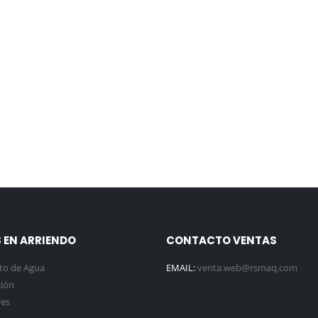
 EN ARRIENDO
CONTACTO VENTAS
to de Agua
EMAIL:
venta.web@rsmaq.com
ión
es