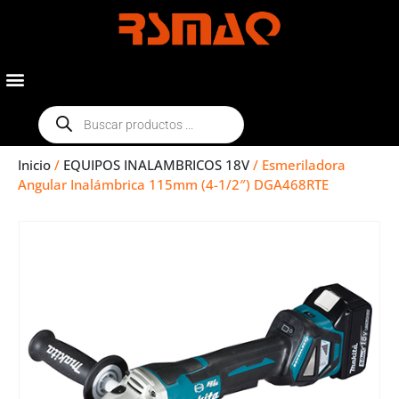
Inicio
/
EQUIPOS INALAMBRICOS 18V
/ Esmeriladora
Angular Inalámbrica 115mm (4-1/2″) DGA468RTE