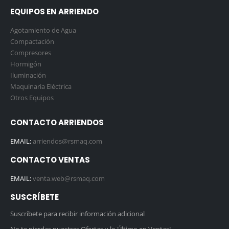
EQUIPOS EN ARRIENDO
Agotamiento de Agua
Compactación
Compresores
Hormigón
Iluminación
Maquinaria Eléctrica
Otros Equipos
CONTACTO ARRIENDOS
EMAIL:
arriendos@rsmaq.com
CONTACTO VENTAS
EMAIL:
venta.web@rsmaq.com
SUSCRÍBETE
Suscríbete para recibir información adicional
No te pierdas nuestras Ofertas y lo Último en Ventas!