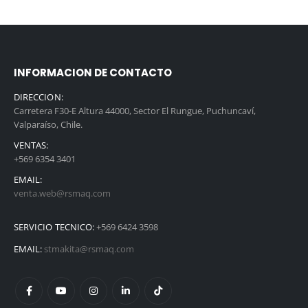
INFORMACION DE CONTACTO
DIRECCION:
Carretera F30-E Altura 44000, Sector El Rungue, Puchuncaví,
Valparaíso, Chile.
VENTAS:
+569 6354 3401
EMAIL:
venta.web@rsmaq.com
SERVICIO TECNICO:
+569 6424 3598
EMAIL:
stmakita@rsmaq.com