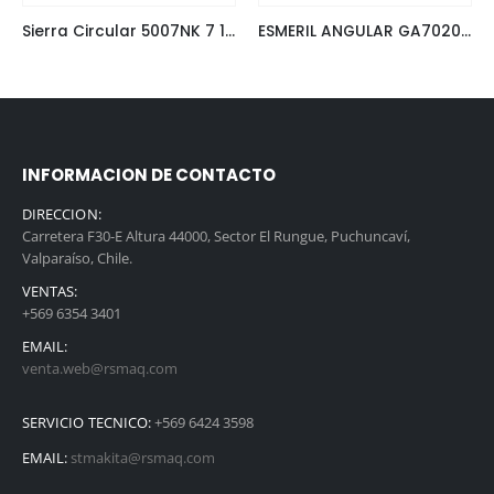
Sierra Circular 5007NK 7 1/4 1.800W Makita
ESMERIL ANGULAR GA7020 7″ MAKITA
INFORMACION DE CONTACTO
DIRECCION:
Carretera F30-E Altura 44000, Sector El Rungue, Puchuncaví,
Valparaíso, Chile.
VENTAS:
+569 6354 3401
EMAIL:
venta.web@rsmaq.com
SERVICIO TECNICO:
+569 6424 3598
EMAIL:
stmakita@rsmaq.com