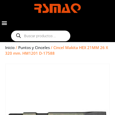
Inicio
/
Puntos y Cinceles
/ Cincel Makita HEX 21MM 26 X
320 mm. HM1201 D-17588