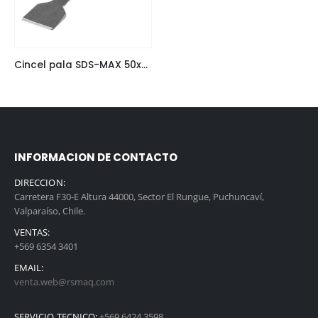
Cincel pala SDS-MAX 50x400mm D-34235 Makita
INFORMACION DE CONTACTO
DIRECCION:
Carretera F30-E Altura 44000, Sector El Rungue, Puchuncaví,
Valparaíso, Chile.
VENTAS:
+569 6354 3401
EMAIL:
venta.web@rsmaq.com
SERVICIO TECNICO:
+569 6424 3598