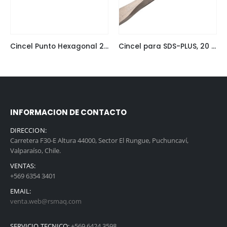
Cincel Punto Hexagonal 21x450mm Makita D-23824
Cincel para SDS-PLUS, 20 x 250 mm
INFORMACION DE CONTACTO
DIRECCION:
Carretera F30-E Altura 44000, Sector El Rungue, Puchuncaví,
Valparaíso, Chile.
VENTAS:
+569 6354 3401
EMAIL:
venta.web@rsmaq.com
SERVICIO TECNICO:
+569 6424 3598