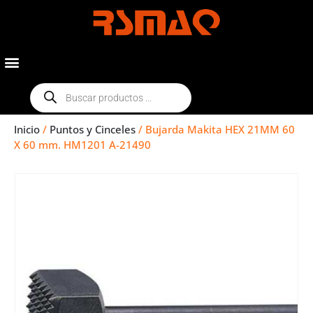
Inicio
/
Puntos y Cinceles
/ Bujarda Makita HEX 21MM 60
X 60 mm. HM1201 A-21490