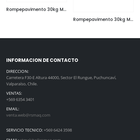
Rompepavimento 30kg Makita HM1802
Rompepavimento 30kg Makita HM1812
INFORMACION DE CONTACTO
DIRECCION:
Carretera F30-E Altura 44000, Sector El Rungue, Puchuncaví,
Valparaíso, Chile.
VENTAS:
+569 6354 3401
EMAIL:
venta.web@rsmaq.com
SERVICIO TECNICO:
+569 6424 3598