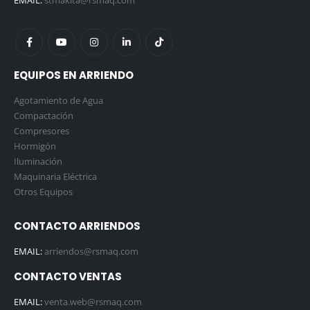
EMAIL:
stmakita@rsmaq.com
EQUIPOS EN ARRIENDO
Agotamiento de Agua
Compactación
Compresores
Hormigón
Iluminación
Maquinaria Eléctrica
Otros Equipos
CONTACTO ARRIENDOS
EMAIL:
arriendos@rsmaq.com
CONTACTO VENTAS
EMAIL:
venta.web@rsmaq.com