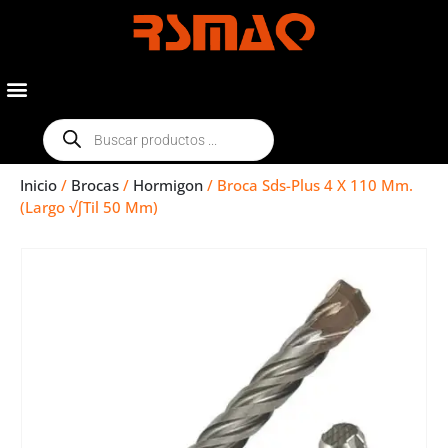
Inicio
/
Brocas
/
Hormigon
/ Broca Sds-Plus 4 X 110 Mm.
(Largo √∫Til 50 Mm)