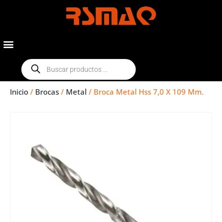
Inicio
/
Brocas
/
Metal
/ Broca Metal Hss 7,0 X 109 Mm.