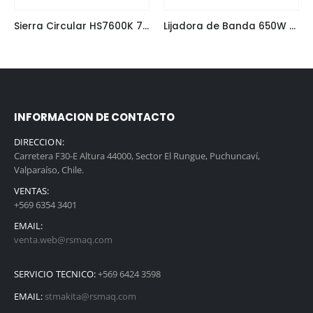
Sierra Circular HS7600K 7 1/4″ 1.200W Makita
Lijadora de Banda 650W Makita 9911
INFORMACION DE CONTACTO
DIRECCION:
Carretera F30-E Altura 44000, Sector El Rungue, Puchuncaví,
Valparaíso, Chile.
VENTAS:
+569 6354 3401
EMAIL:
venta.web@rsmaq.com
SERVICIO TECNICO:
+569 6424 3598
EMAIL:
stmakita@rsmaq.com