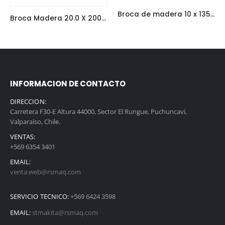
Broca de madera 10 x 135 mm
Broca Madera 20.0 X 200 Mm
INFORMACION DE CONTACTO
DIRECCION:
Carretera F30-E Altura 44000, Sector El Rungue, Puchuncaví,
Valparaíso, Chile.
VENTAS:
+569 6354 3401
EMAIL:
venta.web@rsmaq.com
SERVICIO TECNICO:
+569 6424 3598
EMAIL:
stmakita@rsmaq.com