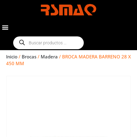
Inicio
/
Brocas
/
Madera
/ BROCA MADERA BARRENO 28 X
450 MM