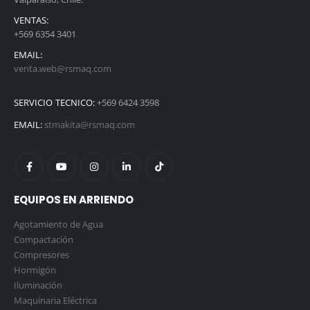
VENTAS:
+569 6354 3401
EMAIL:
venta.web@rsmaq.com
SERVICIO TECNICO:
+569 6424 3598
EMAIL:
stmakita@rsmaq.com
EQUIPOS EN ARRIENDO
Agotamiento de Agua
Compactación
Compresores
Hormigón
Iluminación
Maquinaria Eléctrica