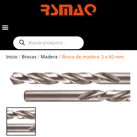
Inicio
/
Brocas
/
Madera
/ Broca de madera 3 x 60 mm