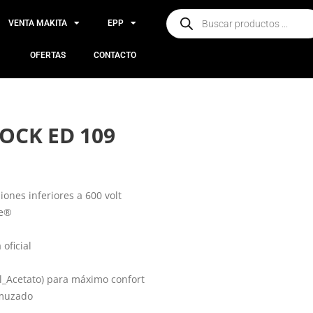
VENTA MAKITA
EPP
OFERTAS
CONTACTO
OCK ED 109
iones inferiores a 600 volt
te®
oficial
il_Acetato) para máximo confort
amuzado