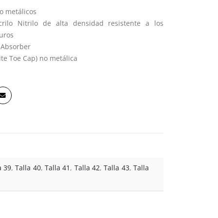
o metálicos
ilo Nitrilo de alta densidad resistente a los
uros
k Absorber
te Toe Cap) no metálica
a 39
,
Talla 40
,
Talla 41
,
Talla 42
,
Talla 43
,
Talla