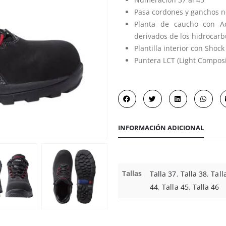
Pasa cordones y ganchos n
Planta de caucho con Acr
derivados de los hidrocarb
Plantilla interior con Shoc
Puntera LCT (Light Composi
INFORMACIÓN ADICIONAL
Tallas
Talla 37
,
Talla 38
,
Tall
44
,
Talla 45
,
Talla 46