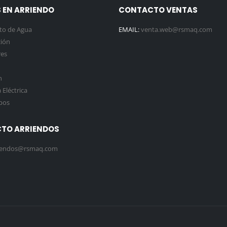
 EN ARRIENDO
CONTACTO VENTAS
to de Agua
EMAIL:
venta.web@rsmaq.com
ión
es
n
Eléctrica
pos
TO ARRIENDOS
iendos@rsmaq.com