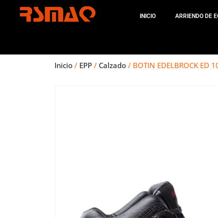
INICIO
ARRIENDO DE E
Inicio
/
EPP
/
Calzado
/ BOTIN EDELBROCK ED 1