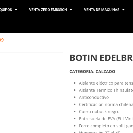
QUIPOS
VENTA ZERO EMISSION
VENTA DE MÁQUINAS
09
BOTIN EDELBR
CATEGORIA:
CALZADO
Aislante eléctrico para tens
Aislante Térmico Thinsula
Anticonductivo
Certificación norma chilena 
Cuero nobuck negro
Entresuela de EVA (Etil-Vin
Forro completo en split g
Numeración 37 al 45