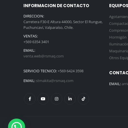
INFORMACION DE CONTACTO
EQUIPOS
DIRECCION:
Agotamien
Carretera F30-E Altura 44000, Sector El Rungue,
Compactac
Puchuncaví, Valparaíso, Chile.
Compresor
VENTAS:
Hormigón
+569 6354 3401
Iluminació
EMAIL:
Maquinaria 
venta.web@rsmaq.com
Otros Equi
SERVICIO TECNICO:
+569 6424 3598
CONTAC
EMAIL:
stmakita@rsmaq.com
EMAIL:
arr