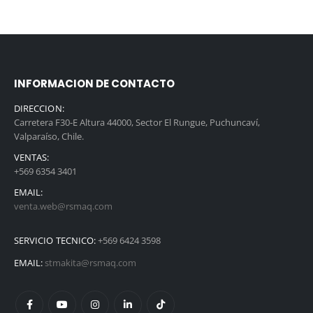
INFORMACION DE CONTACTO
DIRECCION:
Carretera F30-E Altura 44000, Sector El Rungue, Puchuncaví,
Valparaíso, Chile.
VENTAS:
+569 6354 3401
EMAIL:
venta.web@rsmaq.com
SERVICIO TECNICO:
+569 6424 3598
EMAIL:
stmakita@rsmaq.com